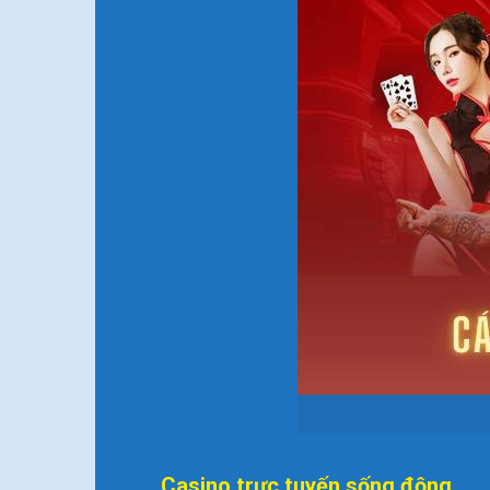
Casino trực tuyến sống động