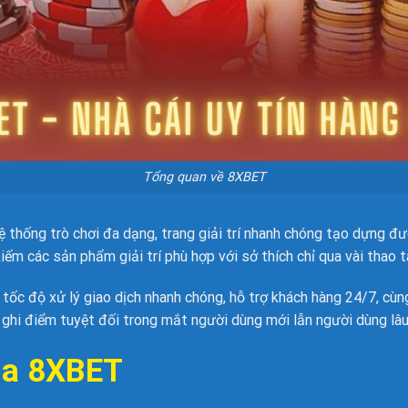
Tổng quan về 8XBET
hệ thống trò chơi đa dạng, trang giải trí nhanh chóng tạo dựng 
iếm các sản phẩm giải trí phù hợp với sở thích chỉ qua vài thao t
tốc độ xử lý giao dịch nhanh chóng, hỗ trợ khách hàng 24/7, cùng
 ghi điểm tuyệt đối trong mắt người dùng mới lẫn người dùng lâ
ủa 8XBET