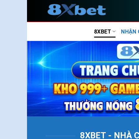
Chuyển
đến
nội
dung
8XBET
NHẬN 
Trang chủ chính thức 8xbet
8XBET - NHÀ C