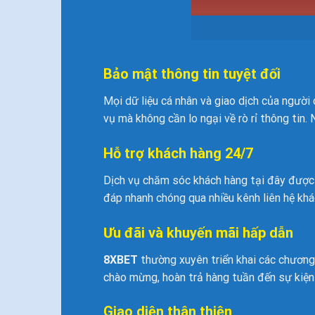
Bảo mật thông tin tuyệt đối
Mọi dữ liệu cá nhân và giao dịch của người
vụ mà không cần lo ngại về rò rỉ thông tin.
Hỗ trợ khách hàng 24/7
Dịch vụ chăm sóc khách hàng tại đây được đ
đáp nhanh chóng qua nhiều kênh liên hệ khác
Ưu đãi và khuyến mãi hấp dẫn
8XBET
thường xuyên triển khai các chương
chào mừng, hoàn trả hàng tuần đến sự kiện 
Giao diện thân thiện