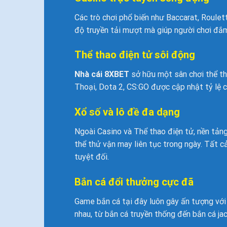
Các trò chơi phổ biến như Baccarat, Roulet
độ truyền tải mượt mà giúp người chơi đắm
Thể thao điện tử sôi động
Nhà cái 8XBET
sở hữu một sân chơi thể th
Thoại, Dota 2, CS:GO được cập nhật tỷ lệ c
Xổ số và lô đề đa dạng
Ngoài Casino và Thể thao điện tử, nền tảng
thể thử vận may liên tục trong ngày. Tất 
tuyệt đối.
Bắn cá đổi thưởng cực đã
Game bắn cá tại đây luôn gây ấn tượng với 
nhau, từ bắn cá truyền thống đến bắn cá ja