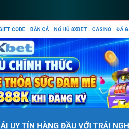
GIFT CODE
BẮN CÁ
NỔ HŨ 8XBET
CASINO
ĐÁ G
ÁI UY TÍN HÀNG ĐẦU VỚI TRẢI NG