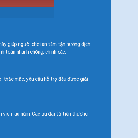
 này giúp người chơi an tâm tận hưởng dịch
nh toán nhanh chóng, chính xác.
ọi thắc mắc, yêu cầu hỗ trợ đều được giải
h viên lâu năm. Các ưu đãi từ tiền thưởng