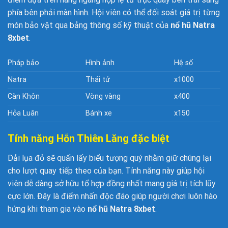
phía bên phải màn hình. Hội viên có thể đối soát giá trị từng
món bảo vật qua bảng thông số kỹ thuật của
nổ hũ Natra
8xbet
.
Pháp bảo
Hình ảnh
Hệ số
Natra
Thái tử
x1000
Càn Khôn
Vòng vàng
x400
Hỏa Luân
Bánh xe
x150
Tính năng Hỗn Thiên Lăng đặc biệt
Dải lụa đỏ sẽ quấn lấy biểu tượng quý nhằm giữ chúng lại
cho lượt quay tiếp theo của bạn. Tính năng này giúp hội
viên dễ dàng sở hữu tổ hợp đồng nhất mang giá trị tích lũy
cực lớn. Đây là điểm nhấn độc đáo giúp người chơi luôn hào
hứng khi tham gia vào
nổ hũ Natra 8xbet
.