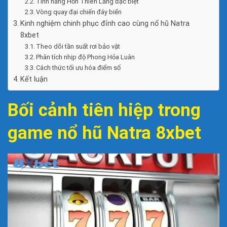
Tính năng Hỗn Thiên Lăng đặc biệt
Vòng quay đại chiến đáy biển
Kinh nghiệm chinh phục đỉnh cao cùng nổ hũ Natra
8xbet
Theo dõi tần suất rơi bảo vật
Phân tích nhịp độ Phong Hỏa Luân
Cách thức tối ưu hóa điểm số
Kết luận
Bối cảnh tiên hiệp trong
game nổ hũ Natra 8xbet