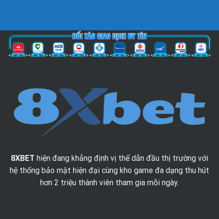
8XBET
hiện đang khẳng định vị thế dẫn đầu thị trường với
hệ thống bảo mật hiện đại cùng kho game đa dạng thu hút
hơn 2 triệu thành viên tham gia mỗi ngày.