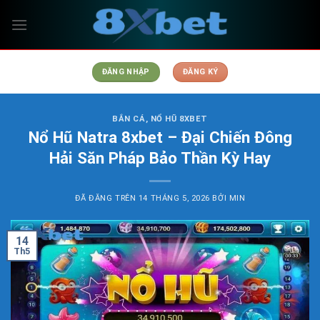
Chuyển
đến
nội
dung
ĐĂNG NHẬP
ĐĂNG KÝ
BẮN CÁ
,
NỔ HŨ 8XBET
Nổ Hũ Natra 8xbet – Đại Chiến Đông
Hải Săn Pháp Bảo Thần Kỳ Hay
ĐÃ ĐĂNG TRÊN
14 THÁNG 5, 2026
BỞI
MIN
14
Th5