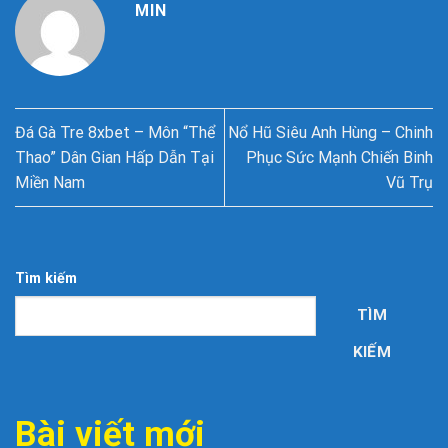
MIN
Đá Gà Tre 8xbet – Môn “Thể
Nổ Hũ Siêu Anh Hùng – Chinh
Thao” Dân Gian Hấp Dẫn Tại
Phục Sức Mạnh Chiến Binh
Miền Nam
Vũ Trụ
Tìm kiếm
TÌM
KIẾM
Bài viết mới