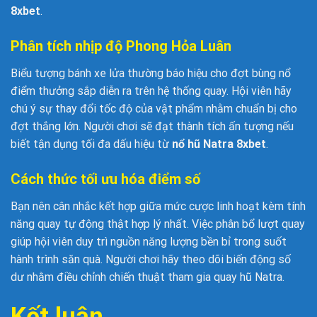
8xbet
.
Phân tích nhịp độ Phong Hỏa Luân
Biểu tượng bánh xe lửa thường báo hiệu cho đợt bùng nổ
điểm thưởng sắp diễn ra trên hệ thống quay. Hội viên hãy
chú ý sự thay đổi tốc độ của vật phẩm nhằm chuẩn bị cho
đợt thắng lớn. Người chơi sẽ đạt thành tích ấn tượng nếu
biết tận dụng tối đa dấu hiệu từ
nổ hũ Natra 8xbet
.
Cách thức tối ưu hóa điểm số
Bạn nên cân nhắc kết hợp giữa mức cược linh hoạt kèm tính
năng quay tự động thật hợp lý nhất. Việc phân bổ lượt quay
giúp hội viên duy trì nguồn năng lượng bền bỉ trong suốt
hành trình săn quà. Người chơi hãy theo dõi biến động số
dư nhằm điều chỉnh chiến thuật tham gia quay hũ Natra.
Kết luận