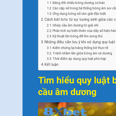
Bảng đối chiếu bóng dương cơ bản
Các cặp số trong hệ thống bóng âm soi c
Ứng dụng bóng số vào giải đặc biệt
Cách bắt loto từ sự tương sinh giữa các 
Ghép cầu âm dương từ giải nhì
Phân tích sự biến thiên của dãy số hiện hà
Kỹ thuật lộn bóng để tìm song thủ
Những điều cần lưu ý khi sử dụng quy luậ
Kiểm chứng lại bằng thống kê thực tế
Tránh nhầm lẫn giữa bóng âm và dương
Thời điểm áp dụng quy luật phù hợp
Kết luận
Tìm hiểu quy luật
cầu âm dương