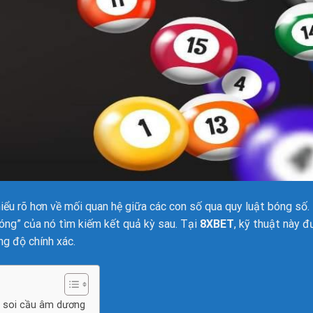
iểu rõ hơn về mối quan hệ giữa các con số qua quy luật bóng số.
óng” của nó tìm kiếm kết quả kỳ sau. Tại
8XBET
, kỹ thuật này 
ùng độ chính xác.
g soi cầu âm dương