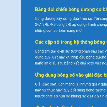
Bảng đối chiếu bóng dương cơ b
Bóng dương xây dựng dựa trên sự đối xứng 
2-7, 3-8, 4-9 cùng 5-0 áp dụng nhanh chón
những con số tiềm năng mới.
Các cặp số trong hệ thống bóng
Bóng âm đại diện sự tương phản sâu sắc với
dụng quy luật này khi nhịp cầu bóng dương 
năng ẩn giấu sau bảng kết quả loto vừa nổ.
Ứng dụng bóng số vào giải đặc b
Giải đặc biệt luôn mang lại những gợi ý qua
này rồi thực hiện quy đổi sang bóng tương
người chơi sở hữu bộ khung số đạt độ tin c