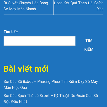
Bí Quyết Chuyển Hóa Bóng
Đoán Kết Quả Theo Đài Chính
Số May Mắn Nhanh
Xác
Tìm kiếm
TÌM
KIẾM
Bài viết mới
Soi Cầu Số 8xbet – Phương Pháp Tìm Kiếm Dãy Số May
Mắn Hiệu Quả
Soi Cầu Bạch Thủ Lô 8xbet – Kỹ Thuật Dự Đoán Con Số
Độc Đắc Nhất