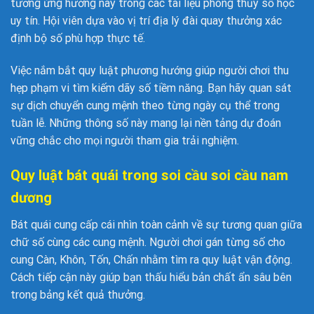
tương ứng hướng này trong các tài liệu phong thủy số học
uy tín. Hội viên dựa vào vị trí địa lý đài quay thưởng xác
định bộ số phù hợp thực tế.
Việc nắm bắt quy luật phương hướng giúp người chơi thu
hẹp phạm vi tìm kiếm dãy số tiềm năng. Bạn hãy quan sát
sự dịch chuyển cung mệnh theo từng ngày cụ thể trong
tuần lễ. Những thông số này mang lại nền tảng dự đoán
vững chắc cho mọi người tham gia trải nghiệm.
Quy luật bát quái trong soi cầu soi cầu nam
dương
Bát quái cung cấp cái nhìn toàn cảnh về sự tương quan giữa
chữ số cùng các cung mệnh. Người chơi gán từng số cho
cung Càn, Khôn, Tốn, Chấn nhằm tìm ra quy luật vận động.
Cách tiếp cận này giúp bạn thấu hiểu bản chất ẩn sâu bên
trong bảng kết quả thưởng.