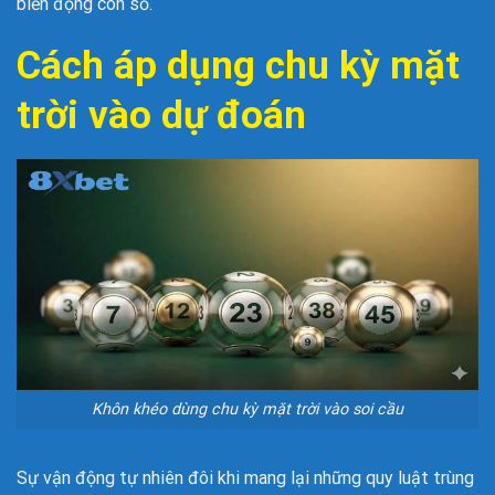
biến động con số.
Cách áp dụng chu kỳ mặt
trời vào dự đoán
Khôn khéo dùng chu kỳ mặt trời vào soi cầu
Sự vận động tự nhiên đôi khi mang lại những quy luật trùng