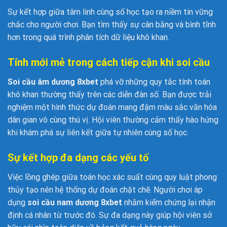
Sự kết hợp giữa tâm linh cùng số học tạo ra niềm tin vững
chắc cho người chơi. Bạn tìm thấy sự cân bằng và bình tĩnh
hơn trong quá trình phân tích dữ liệu khô khan.
Tính mới mẻ trong cách tiếp cận khi soi cầu
Soi cầu âm dương 8xbet
phá vỡ những quy tắc tính toán
khô khan thường thấy trên các diễn đàn số. Bạn được trải
nghiệm một hình thức dự đoán mang đậm màu sắc văn hóa
dân gian vô cùng thú vị. Hội viên thường cảm thấy hào hứng
khi khám phá sự liên kết giữa tự nhiên cùng số học.
Sự kết hợp đa dạng các yếu tố
Việc lồng ghép giữa toán học xác suất cùng quy luật phong
thủy tạo nên hệ thống dự đoán chặt chẽ. Người chơi áp
dụng
soi cầu nam dương 8xbet
nhằm kiểm chứng lại nhận
định cá nhân từ trước đó. Sự đa dạng này giúp hội viên sở