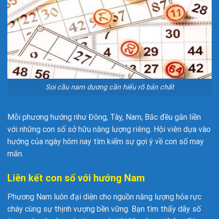
Soi cầu nam dương cần hiểu rõ bản chất
Mỗi phương hướng như Đông, Tây, Nam, Bắc đều gắn liền
với những con số sở hữu năng lượng riêng. Hội viên dựa vào
hướng của ngày hôm nay tìm kiếm sự gợi ý về con số may
mắn.
Liên kết con số với hướng Nam
Phương Nam luôn đại diện cho nguồn năng lượng hỏa rực
cháy cùng sự thịnh vượng bền vững. Bạn tìm thấy dãy số