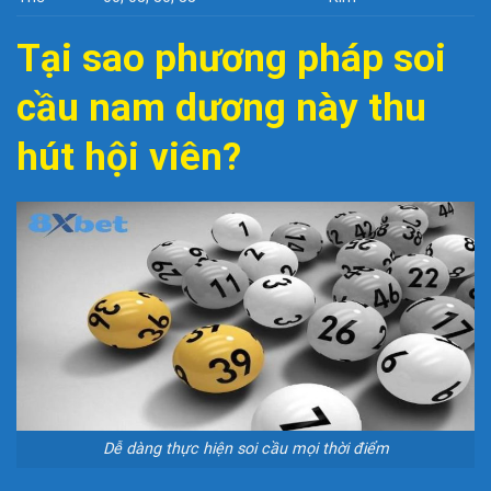
Tại sao phương pháp soi
cầu nam dương này thu
hút hội viên?
Dễ dàng thực hiện soi cầu mọi thời điểm