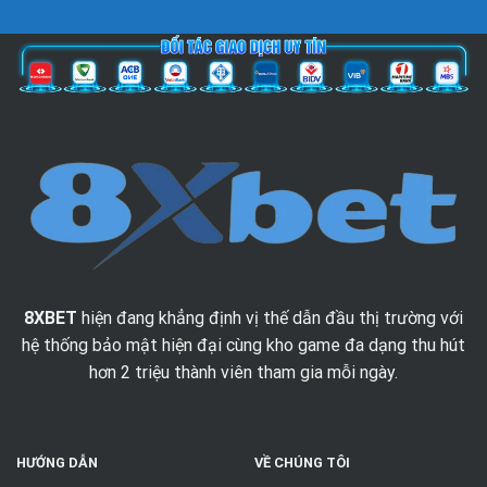
8XBET
hiện đang khẳng định vị thế dẫn đầu thị trường với
hệ thống bảo mật hiện đại cùng kho game đa dạng thu hút
hơn 2 triệu thành viên tham gia mỗi ngày.
HƯỚNG DẪN
VỀ CHÚNG TÔI