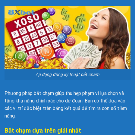
Áp dụng đúng kỹ thuật bắt chạm
Phương pháp bắt chạm giúp thu hẹp phạm vi lựa chọn và
tăng khả năng chính xác cho dự đoán. Bạn có thể dựa vào
các vị trí đặc biệt trên bảng kết quả để tìm ra con số tiềm
năng.
Bắt chạm dựa trên giải nhất