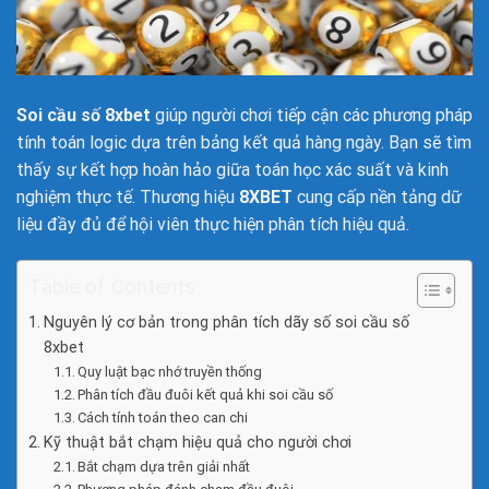
Soi cầu số 8xbet
giúp người chơi tiếp cận các phương pháp
tính toán logic dựa trên bảng kết quả hàng ngày. Bạn sẽ tìm
thấy sự kết hợp hoàn hảo giữa toán học xác suất và kinh
nghiệm thực tế. Thương hiệu
8XBET
cung cấp nền tảng dữ
liệu đầy đủ để hội viên thực hiện phân tích hiệu quả.
Table of Contents
Nguyên lý cơ bản trong phân tích dãy số soi cầu số
8xbet
Quy luật bạc nhớ truyền thống
Phân tích đầu đuôi kết quả khi soi cầu số
Cách tính toán theo can chi
Kỹ thuật bắt chạm hiệu quả cho người chơi
Bắt chạm dựa trên giải nhất