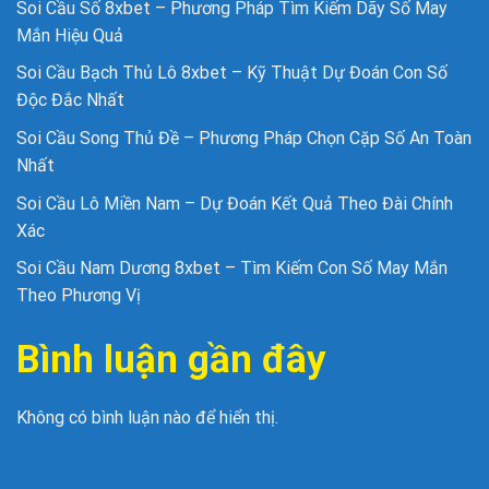
Soi Cầu Số 8xbet – Phương Pháp Tìm Kiếm Dãy Số May
Mắn Hiệu Quả
Soi Cầu Bạch Thủ Lô 8xbet – Kỹ Thuật Dự Đoán Con Số
Độc Đắc Nhất
Soi Cầu Song Thủ Đề – Phương Pháp Chọn Cặp Số An Toàn
Nhất
Soi Cầu Lô Miền Nam – Dự Đoán Kết Quả Theo Đài Chính
Xác
Soi Cầu Nam Dương 8xbet – Tìm Kiếm Con Số May Mắn
Theo Phương Vị
Bình luận gần đây
Không có bình luận nào để hiển thị.