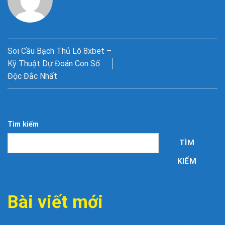
Soi Cầu Bạch Thủ Lô 8xbet –
Kỹ Thuật Dự Đoán Con Số
Độc Đắc Nhất
Tìm kiếm
TÌM
KIẾM
Bài viết mới