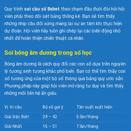
Quy trình
soi cầu số 8xbet
theo chạm đầu đuôi đòi hỏi hội
viên phải theo dõi sát bảng thống kê. Bạn sẽ tìm thấy
những nhịp cầu đối xứng mang lại sự an tâm khi thực hiện
dự đoán. Hội viên hãy luôn ghi chép lại các biến động nhỏ
nhất để hoàn thiện chiến thuật cá nhân.
Soi bóng âm dương trong số học
Bóng âm dương là cách quy đổi các con số dựa trên nguyên
lý tương sinh tương khắc phổ biến. Bạn có thể tìm thấy con
số tương ứng của một bộ số thông qua bảng quy ước sẵn.
Phương pháp này giúp hội viên mở rộng tư duy và tìm thấy
những mối liên hệ ẩn giấu.
Vị trí cầu
Bộ số gợi ý
Tần suất xuất hiện
Giải Đặc Biệt
24 – 42
5 lần/tháng
Giải Nhất
15 – 51
7 lần/tháng