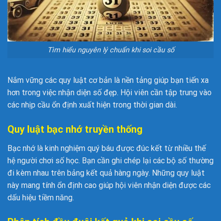
Tìm hiểu nguyên lý chuẩn khi soi cầu số
Nắm vững các quy luật cơ bản là nền tảng giúp bạn tiến xa
hơn trong việc nhận diện số đẹp. Hội viên cần tập trung vào
các nhịp cầu ổn định xuất hiện trong thời gian dài.
Quy luật bạc nhớ truyền thống
Bạc nhớ là kinh nghiệm quý báu được đúc kết từ nhiều thế
hệ người chơi số học. Bạn cần ghi chép lại các bộ số thường
đi kèm nhau trên bảng kết quả hàng ngày. Những quy luật
này mang tính ổn định cao giúp hội viên nhận diện được các
dấu hiệu tiềm năng.