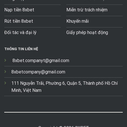
Nạp tiền 8xbet
Miễn trừ trách nhiệm
Rút tiền 8xbet
Khuyến mãi
Đối tác và đại lý
Giấy phép hoạt động
THÔNG TIN LIÊN HỆ
8xbet.companyt@gmail.com
8xbetcompany@gmail.com
111 Nguyễn Trãi, Phường 6, Quận 5, Thành phố Hồ Chí
Minh, Việt Nam