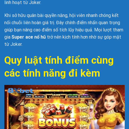
linh hoạt từ Joker.
Khi sở hữu quân bài quyền năng, hội viên nhanh chóng kết
nối chuỗi liên hoàn giá trị. Đây chính điểm nhấn quan trọng
giúp bạn nâng cao điểm số tích lũy hiệu quả. Mọi lượt tham
gia
Super ace nổ hũ
trở nên kịch tính hơn nhờ sự góp mặt
từ Joker.
Quy luật tính điểm cùng
các tính năng đi kèm