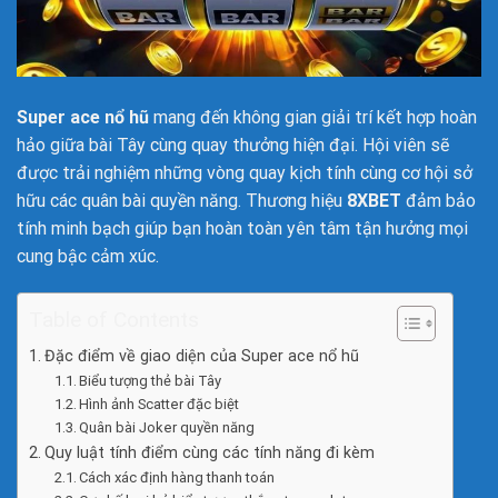
Super ace nổ hũ
mang đến không gian giải trí kết hợp hoàn
hảo giữa bài Tây cùng quay thưởng hiện đại. Hội viên sẽ
được trải nghiệm những vòng quay kịch tính cùng cơ hội sở
hữu các quân bài quyền năng. Thương hiệu
8XBET
đảm bảo
tính minh bạch giúp bạn hoàn toàn yên tâm tận hưởng mọi
cung bậc cảm xúc.
Table of Contents
Đặc điểm về giao diện của Super ace nổ hũ
Biểu tượng thẻ bài Tây
Hình ảnh Scatter đặc biệt
Quân bài Joker quyền năng
Quy luật tính điểm cùng các tính năng đi kèm
Cách xác định hàng thanh toán