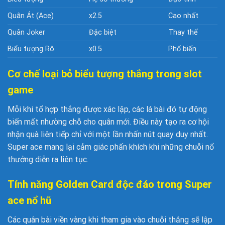
Quân Át (Ace)
x2.5
Cao nhất
Quân Joker
Đặc biệt
Thay thế
Biểu tượng Rô
x0.5
Phổ biến
Cơ chế loại bỏ biểu tượng thắng trong slot
game
Mỗi khi tổ hợp thắng được xác lập, các lá bài đó tự động
biến mất nhường chỗ cho quân mới. Điều này tạo ra cơ hội
nhận quà liên tiếp chỉ với một lần nhấn nút quay duy nhất.
Super ace mang lại cảm giác phấn khích khi những chuỗi nổ
thưởng diễn ra liên tục.
Tính năng Golden Card độc đáo trong Super
ace nổ hũ
Các quân bài viền vàng khi tham gia vào chuỗi thắng sẽ lập