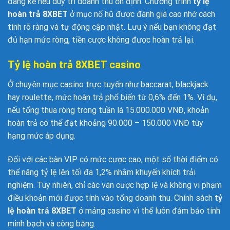
đáng kể nếu duy trì doanh thu ổn định. Chương trình
tỷ lệ
hoàn trả 8XBET
ở mục nổ hũ được đánh giá cao nhờ cách
tính rõ ràng và tự động cập nhật. Lưu ý nếu bạn không đạt
đủ hạn mức ròng, tiền cược không được hoàn trả lại.
Tỷ lệ hoàn trả 8XBET casino
Ở chuyên mục casino trực tuyến như baccarat, blackjack
hay roulette, mức hoàn trả phổ biến từ 0,6% đến 1%. Ví dụ,
nếu tổng thua ròng trong tuần là 15.000.000 VNĐ, khoản
hoàn trả có thể đạt khoảng 90.000 – 150.000 VNĐ tùy
hạng mức áp dụng.
Đối với các bàn VIP có mức cược cao, một số thời điểm có
thể nâng tỷ lệ lên tối đa 1,2% nhằm khuyến khích trải
nghiệm. Tuy nhiên, chỉ các ván cược hợp lệ và không vi phạm
điều khoản mới được tính vào tổng doanh thu. Chính sách
tỷ
lệ hoàn trả 8XBET
ở mảng casino vì thế luôn đảm bảo tính
minh bạch và công bằng.