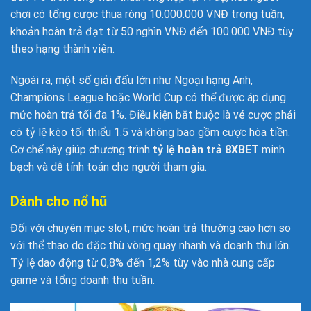
chơi có tổng cược thua ròng 10.000.000 VNĐ trong tuần,
khoản hoàn trả đạt từ 50 nghìn VNĐ đến 100.000 VNĐ tùy
theo hạng thành viên.
Ngoài ra, một số giải đấu lớn như Ngoại hạng Anh,
Champions League hoặc World Cup có thể được áp dụng
mức hoàn trả tối đa 1%. Điều kiện bắt buộc là vé cược phải
có tỷ lệ kèo tối thiểu 1.5 và không bao gồm cược hòa tiền.
Cơ chế này giúp chương trình
tỷ lệ hoàn trả 8XBET
minh
bạch và dễ tính toán cho người tham gia.
Dành cho nổ hũ
Đối với chuyên mục slot, mức hoàn trả thường cao hơn so
với thể thao do đặc thù vòng quay nhanh và doanh thu lớn.
Tỷ lệ dao động từ 0,8% đến 1,2% tùy vào nhà cung cấp
game và tổng doanh thu tuần.