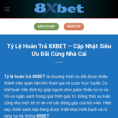
Chuyển
đến
nội
dung
ĐĂNG NHẬP
ĐĂNG KÝ
Tỷ Lệ Hoàn Trả 8XBET – Cập Nhật Siêu
Ưu Đãi Cùng Nhà Cái
Tỷ lệ hoàn trả 8XBET
là chương trình ưu đãi được nhiều
thành viên quan tâm khi tham gia cá cược trực tuyến. Cơ
chế hoàn tiền định kỳ giúp người chơi giảm thiểu rủi ro và
tối ưu ngân sách trong quá trình giải trí. Đồng thời sự kiện
cũng như một lời tri ân với các đóng góp của hội viên. Hiện
nay, chính sách này đang được triển khai minh bạch và rõ
ràng tại hệ thống
8XBET
.