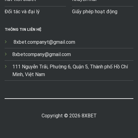
Đối tác và đại lý
Giấy phép hoạt động
THÔNG TIN LIÊN HỆ
8xbet.companyt@gmail.com
8xbetcompany@gmail.com
111 Nguyễn Trãi, Phường 6, Quận 5, Thành phố Hồ Chí
Minh, Việt Nam
Copyright © 2026 8XBET