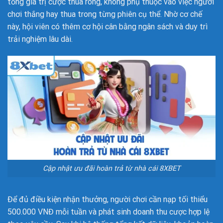
tổng giá trị cược thua ròng, không phụ thuộc vào việc người
chơi thắng hay thua trong từng phiên cụ thể. Nhờ cơ chế
này, hội viên có thêm cơ hội cân bằng ngân sách và duy trì
trải nghiệm lâu dài.
Cập nhật ưu đãi hoàn trả từ nhà cái 8XBET
Để đủ điều kiện nhận thưởng, người chơi cần nạp tối thiểu
500.000 VNĐ mỗi tuần và phát sinh doanh thu cược hợp lệ