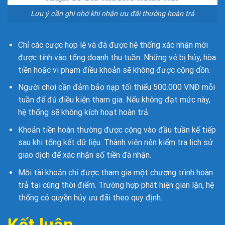
Lưu ý cần ghi nhớ khi nhận ưu đãi thưởng hoàn trả
Chỉ các cược hợp lệ và đã được hệ thống xác nhận mới
được tính vào tổng doanh thu tuần. Những vé bị hủy, hòa
tiền hoặc vi phạm điều khoản sẽ không được cộng dồn.
Người chơi cần đảm bảo nạp tối thiểu 500.000 VNĐ mỗi
tuần để đủ điều kiện tham gia. Nếu không đạt mức này,
hệ thống sẽ không kích hoạt hoàn trả.
Khoản tiền hoàn thường được cộng vào đầu tuần kế tiếp
sau khi tổng kết dữ liệu. Thành viên nên kiểm tra lịch sử
giao dịch để xác nhận số tiền đã nhận.
Mỗi tài khoản chỉ được tham gia một chương trình hoàn
trả tại cùng thời điểm. Trường hợp phát hiện gian lận, hệ
thống có quyền hủy ưu đãi theo quy định.