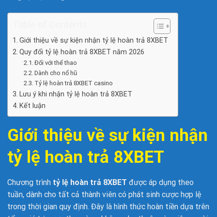
Table of Contents
Giới thiệu về sự kiện nhận tỷ lệ hoàn trả 8XBET
Quy đổi tỷ lệ hoàn trả 8XBET năm 2026
Đối với thể thao
Dành cho nổ hũ
Tỷ lệ hoàn trả 8XBET casino
Lưu ý khi nhận tỷ lệ hoàn trả 8XBET
Kết luận
Giới thiệu về sự kiện nhận
tỷ lệ hoàn trả 8XBET
Chương trình
tỷ lệ hoàn trả 8XBET
được áp dụng theo
tuần, dành cho tất cả thành viên có phát sinh cược hợp lệ
trong thời gian quy định. Đây là hình thức hoàn tiền dựa trên