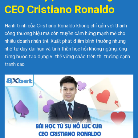
CEO Cristiano Ronaldo
Hành trình của Cristiano Ronaldo không chỉ gắn với thành
công thương hiệu mà còn truyền cảm hứng mạnh mẽ cho
nhiều doanh nhân trẻ. Xuất phát điểm bình thường nhưng
nhờ tư duy dài hạn và tinh thần học hỏi không ngừng, ông
từng bước tạo dựng vị thế vững chắc trên thị trường cạnh
tranh cao.