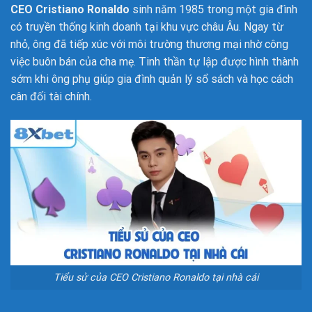
CEO Cristiano Ronaldo
sinh năm 1985 trong một gia đình
có truyền thống kinh doanh tại khu vực châu Âu. Ngay từ
nhỏ, ông đã tiếp xúc với môi trường thương mại nhờ công
việc buôn bán của cha mẹ. Tinh thần tự lập được hình thành
sớm khi ông phụ giúp gia đình quản lý sổ sách và học cách
cân đối tài chính.
Tiểu sử của CEO Cristiano Ronaldo tại nhà cái