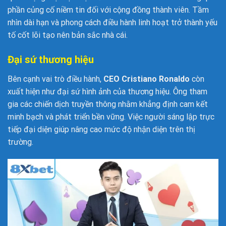
phần củng cố niềm tin đối với cộng đồng thành viên. Tầm
nhìn dài hạn và phong cách điều hành linh hoạt trở thành yếu
tố cốt lõi tạo nên bản sắc nhà cái.
Đại sứ thương hiệu
Bên cạnh vai trò điều hành,
CEO Cristiano Ronaldo
còn
xuất hiện như đại sứ hình ảnh của thương hiệu. Ông tham
gia các chiến dịch truyền thông nhằm khẳng định cam kết
minh bạch và phát triển bền vững. Việc người sáng lập trực
tiếp đại diện giúp nâng cao mức độ nhận diện trên thị
trường.