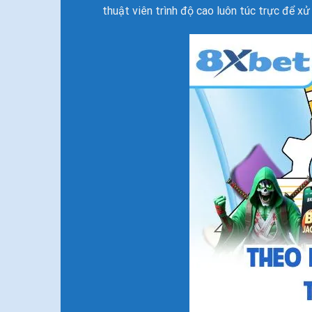
thuật viên trình độ cao luôn túc trực để x