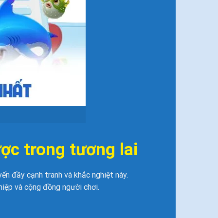
ợc trong tương lai
yến đầy cạnh tranh và khắc nghiệt này.
hiệp và cộng đồng người chơi.