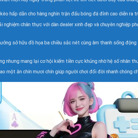
 kèo hấp dẫn cho hàng nghìn trận đấu bóng đá đỉnh cao diễn ra t
i nghiệm chân thực với dàn dealer xinh đẹp và chuyên nghiệp ph
hưởng sở hữu đồ họa ba chiều sắc nét cùng âm thanh sống động 
nhàng nhưng mang lại cơ hội kiếm tiền cực khủng nhờ hệ số nhân 
 cao một ăn chín mươi chín giúp người chơi đổi đời nhanh chóng c