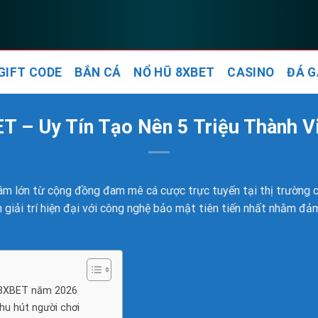
GIFT CODE
BẮN CÁ
NỔ HŨ 8XBET
CASINO
ĐÁ G
T – Uy Tín Tạo Nên 5 Triệu Thành V
tâm lớn từ cộng đồng đam mê cá cược trực tuyến tại thị trường 
 giải trí hiện đại với công nghệ bảo mật tiên tiến nhất nhằm đả
a 8XBET năm 2026
hu hút người chơi