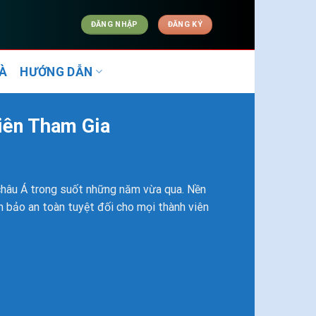
ĐĂNG NHẬP
ĐĂNG KÝ
À
HƯỚNG DẪN
iên Tham Gia
châu Á trong suốt những năm vừa qua. Nền
m bảo an toàn tuyệt đối cho mọi thành viên