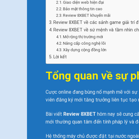
Giao diện web hiện đại
Bảo mật thông tin cao
Review 8XBET khuyến mãi
Review 8XBET về các sảnh game giải trí đ
Review 8XBET về sứ mệnh và tầm nhìn chi
Mở rộng thị trường mới
Nâng cấp công nghệ lõi
Xây dựng cộng đồng lớn
Lời kết
Tổng quan về sự p
Cược online đang bùng nổ mạnh mẽ với sự x
viên đăng ký mới tăng trưởng liên tục tạo
Bài viết
Review 8XBET
hôm nay sẽ cung cấp
mới thường quan tâm đến tính pháp lý và độ
Hệ thống máy chủ được đặt tại nước ngoài