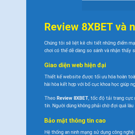
Review 8XBET và n
Chúng tôi sẽ liệt kê chi tiết những điểm mạ
chơi có thể dễ dàng so sánh và nhận thấy s
Giao diện web hiện đại
Thiết kế website được tối ưu hóa hoàn toàn
hài hòa kết hợp với bố cục khoa học giúp ng
Theo
Review 8XBET
, tốc độ tải trang cực
tín. Người dùng không phải chờ đợi quá lâu
Bảo mật thông tin cao
Hệ thống an ninh mạng sử dụng công nghệ m