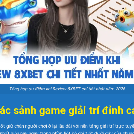
Tổng hợp ưu điểm khi Review 8XBET chi tiết nhất năm 2026
c sảnh game giải trí đỉnh c
ốt giữ chân người chơi ở lại lâu dài với nền tảng giải trí trực tu
ất hiện nay ngay trong phần liệt kê chi tiết dưới đây của chúng