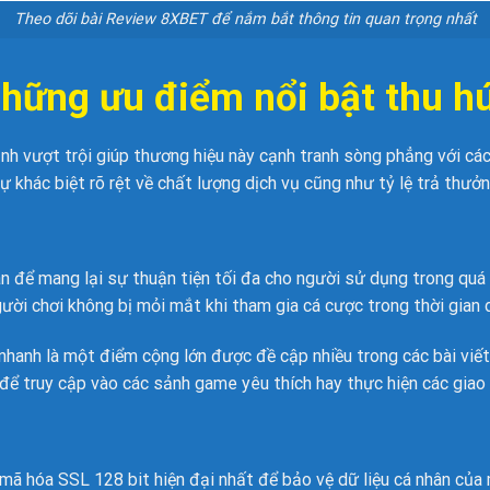
Theo dõi bài Review 8XBET để nắm bắt thông tin quan trọng nhất
hững ưu điểm nổi bật thu hú
nh vượt trội giúp thương hiệu này cạnh tranh sòng phẳng với các 
ự khác biệt rõ rệt về chất lượng dịch vụ cũng như tỷ lệ trả thưở
 để mang lại sự thuận tiện tối đa cho người sử dụng trong quá t
ười chơi không bị mỏi mắt khi tham gia cá cược trong thời gian d
 nhanh là một điểm cộng lớn được đề cập nhiều trong các bài viết
 để truy cập vào các sảnh game yêu thích hay thực hiện các giao 
ã hóa SSL 128 bit hiện đại nhất để bảo vệ dữ liệu cá nhân của m