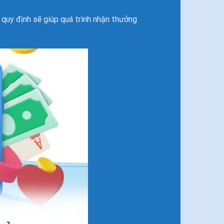
 quy định sẽ giúp quá trình nhận thưởng