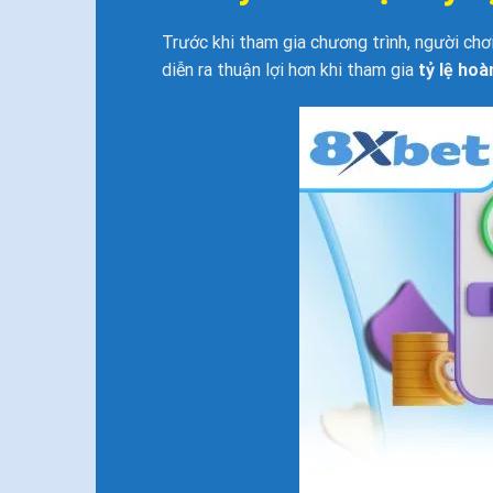
Trước khi tham gia chương trình, người chơ
diễn ra thuận lợi hơn khi tham gia
tỷ lệ ho