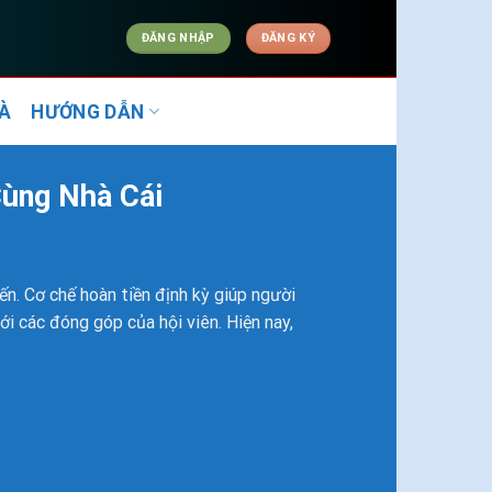
ĐĂNG NHẬP
ĐĂNG KÝ
À
HƯỚNG DẪN
Cùng Nhà Cái
ến. Cơ chế hoàn tiền định kỳ giúp người
với các đóng góp của hội viên. Hiện nay,