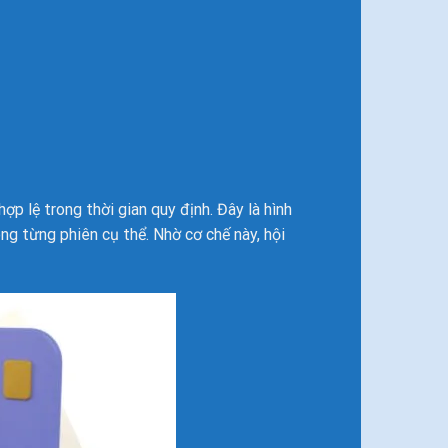
p lệ trong thời gian quy định. Đây là hình
ng từng phiên cụ thể. Nhờ cơ chế này, hội