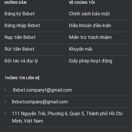
HƯỚNG DẪN
VỀ CHÚNG TÔI
Đăng ký 8xbet
Chính sách bảo mật
Đăng nhập 8xbet
Điều khoản điều kiện
Nạp tiền 8xbet
Miễn trừ trách nhiệm
Rút tiền 8xbet
Khuyến mãi
Đối tác và đại lý
Giấy phép hoạt động
THÔNG TIN LIÊN HỆ
8xbet.companyt@gmail.com
8xbetcompany@gmail.com
111 Nguyễn Trãi, Phường 6, Quận 5, Thành phố Hồ Chí
Minh, Việt Nam