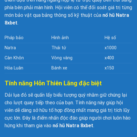
phía bên phải màn hình. Hội viên có thể đối soát giá trị từng
món bảo vật qua bảng thông số kỹ thuật của
nổ hũ Natra
8xbet
.
Pháp bảo
Hình ảnh
Hệ số
Natra
Thái tử
x1000
Càn Khôn
Vòng vàng
x400
Hỏa Luân
Bánh xe
x150
Tính năng Hỗn Thiên Lăng đặc biệt
Dải lụa đỏ sẽ quấn lấy biểu tượng quý nhằm giữ chúng lại
cho lượt quay tiếp theo của bạn. Tính năng này giúp hội
viên dễ dàng sở hữu tổ hợp đồng nhất mang giá trị tích lũy
cực lớn. Đây là điểm nhấn độc đáo giúp người chơi luôn hào
hứng khi tham gia vào
nổ hũ Natra 8xbet
.