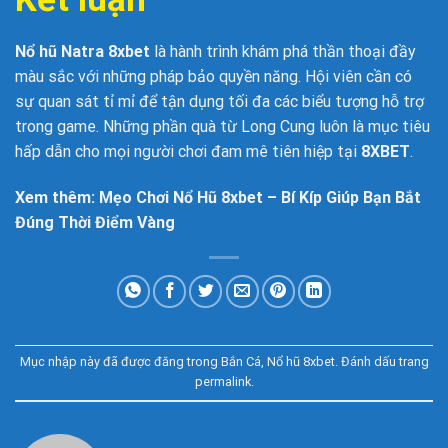
Nổ hũ Natra 8xbet
là hành trình khám phá thần thoại đầy
màu sắc với những pháp bảo quyền năng. Hội viên cần có
sự quan sát tỉ mỉ để tận dụng tối đa các biểu tượng hỗ trợ
trong game. Những phần quà từ Long Cung luôn là mục tiêu
hấp dẫn cho mọi người chơi đam mê tiên hiệp tại
8XBET
.
Xem thêm:
Mẹo Chơi Nổ Hũ 8xbet
– Bí Kíp Giúp Bạn Bắt
Đúng Thời Điểm Vàng
Mục nhập này đã được đăng trong
Bắn Cá
,
Nổ hũ 8xbet
. Đánh dấu trang
permalink
.