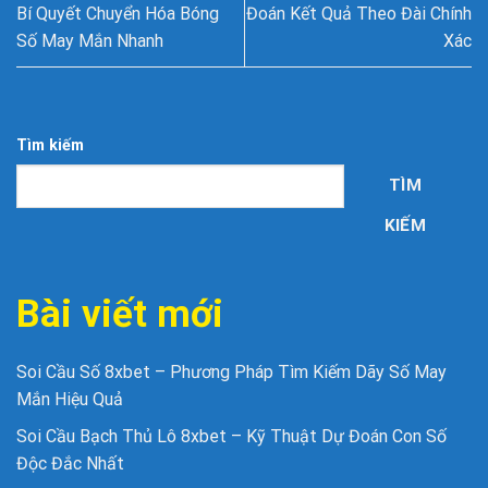
Bí Quyết Chuyển Hóa Bóng
Đoán Kết Quả Theo Đài Chính
Số May Mắn Nhanh
Xác
Tìm kiếm
TÌM
KIẾM
Bài viết mới
Soi Cầu Số 8xbet – Phương Pháp Tìm Kiếm Dãy Số May
Mắn Hiệu Quả
Soi Cầu Bạch Thủ Lô 8xbet – Kỹ Thuật Dự Đoán Con Số
Độc Đắc Nhất