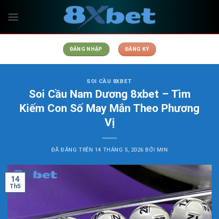
Chuyển
đến
nội
dung
ĐĂNG NHẬP
ĐĂNG KÝ
SOI CẦU 8XBET
Soi Cầu Nam Dương 8xbet – Tìm
Kiếm Con Số May Mắn Theo Phương
Vị
ĐÃ ĐĂNG TRÊN
14 THÁNG 5, 2026
BỞI
MIN
14
Th5