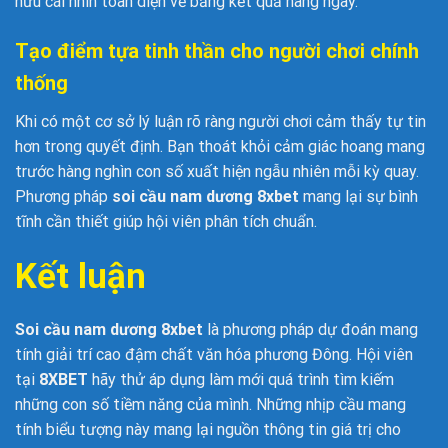
hữu cái nhìn toàn diện về bảng kết quả hàng ngày.
Tạo điểm tựa tinh thần cho người chơi chính
thống
Khi có một cơ sở lý luận rõ ràng người chơi cảm thấy tự tin
hơn trong quyết định. Bạn thoát khỏi cảm giác hoang mang
trước hàng nghìn con số xuất hiện ngẫu nhiên mỗi kỳ quay.
Phương pháp
soi cầu nam dương 8xbet
mang lại sự bình
tĩnh cần thiết giúp hội viên phân tích chuẩn.
Kết luận
Soi cầu nam dương 8xbet
là phương pháp dự đoán mang
tính giải trí cao đậm chất văn hóa phương Đông. Hội viên
tại
8XBET
hãy thử áp dụng làm mới quá trình tìm kiếm
những con số tiềm năng của mình. Những nhịp cầu mang
tính biểu tượng này mang lại nguồn thông tin giá trị cho