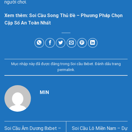
người chơi.
Xem thêm:
Soi Cầu Song Thủ Đề
– Phương Pháp Chọn
Cặp Số An Toàn Nhất
Mục nhập này đã được đăng trong
Soi cầu 8xbet
. Đánh dấu trang
permalink
.
MIN
Soi Cầu Âm Dương 8xbet –
Soi Cầu Lô Miền Nam – Dự