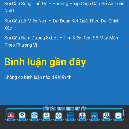
Soi Cầu Song Thủ Đề – Phương Pháp Chọn Cặp Số An Toàn
Nhất
Soi Cầu Lô Miền Nam – Dự Đoán Kết Quả Theo Đài Chính
Xác
Soi Cầu Nam Dương 8xbet – Tìm Kiếm Con Số May Mắn
Theo Phương Vị
Bình luận gần đây
Không có bình luận nào để hiển thị.