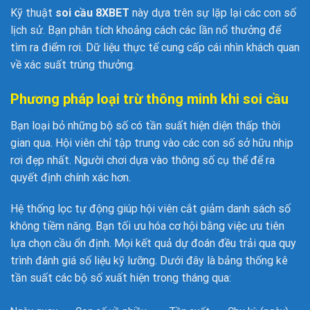
Kỹ thuật
soi cầu 8XBET
này dựa trên sự lặp lại các con số
lịch sử. Bạn phân tích khoảng cách các lần nổ thưởng để
tìm ra điểm rơi. Dữ liệu thực tế cung cấp cái nhìn khách quan
về xác suất trúng thưởng.
Phương pháp loại trừ thông minh khi soi cầu
Bạn loại bỏ những bộ số có tần suất hiện diện thấp thời
gian qua. Hội viên chỉ tập trung vào các con số sở hữu nhịp
rơi đẹp nhất. Người chơi dựa vào thông số cụ thể để ra
quyết định chính xác hơn.
Hệ thống lọc tự động giúp hội viên cắt giảm danh sách số
không tiềm năng. Bạn tối ưu hóa cơ hội bằng việc ưu tiên
lựa chọn cầu ổn định. Mọi kết quả dự đoán đều trải qua quy
trình đánh giá số liệu kỹ lưỡng. Dưới đây là bảng thống kê
tần suất các bộ số xuất hiện trong tháng qua: