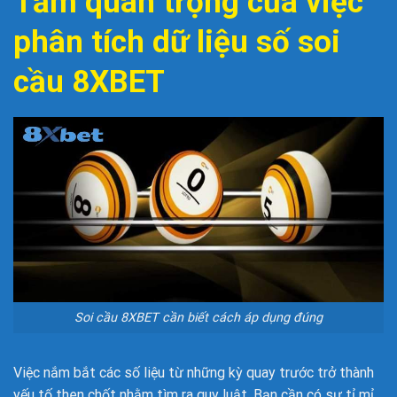
Tầm quan trọng của việc
phân tích dữ liệu số soi
cầu 8XBET
Soi cầu 8XBET cần biết cách áp dụng đúng
Việc nắm bắt các số liệu từ những kỳ quay trước trở thành
yếu tố then chốt nhằm tìm ra quy luật. Bạn cần có sự tỉ mỉ