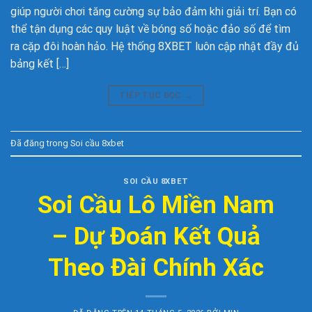
giúp người chơi tăng cường sự bảo đảm khi giải trí. Bạn có
thể tận dụng các quy luật về bóng số hoặc đảo số để tìm
ra cặp đôi hoàn hảo. Hệ thống 8XBET luôn cập nhật đầy đủ
bảng kết […]
TIẾP TỤC ĐỌC
→
Đã đăng trong
Soi cầu 8xbet
SOI CẦU 8XBET
Soi Cầu Lô Miền Nam
– Dự Đoán Kết Quả
Theo Đài Chính Xác