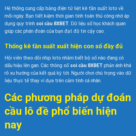
Hệ thống cung cấp bảng điện tử liệt kê tần suất loto về
mỗi ngày. Bạn tiết kiệm thời gian tính toán thủ công nhờ áp
dụng quy trình
soi cầu 8XBET
. Dữ liệu số học khách quan
giúp các phán đoán của bạn đạt độ tin cậy cao.
Thống kê tần suất xuất hiện con số đầy đủ
Hội viên theo dõi nhịp loto nhằm biết bộ số nào đang có
dấu hiệu lên gan. Các thông số
soi cầu 8XBET
phản ánh khá
rõ xu hướng của kết quả kỳ tới. Người chơi chú trọng vào dữ
liệu thực tế thay vì dựa trên cảm tính cá nhân.
Các phương pháp dự đoán
cầu lô đề phổ biến hiện
nay