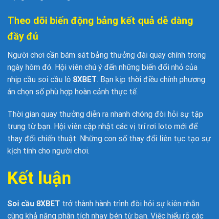
Theo dõi biến động bảng kết quả dễ dàng
đầy đủ
Người chơi cần bám sát bảng thưởng đài quay chính trong
ngày hôm đó. Hội viên chú ý đến những biến đổi nhỏ của
nhịp cầu soi cầu lô
8XBET
. Bạn kịp thời điều chỉnh phương
án chọn số phù hợp hoàn cảnh thực tế.
Thời gian quay thưởng diễn ra nhanh chóng đòi hỏi sự tập
trung từ bạn. Hội viên cập nhật các vị trí rơi loto mới để
thay đổi chiến thuật. Những con số thay đổi liên tục tạo sự
kịch tính cho người chơi.
Kết luận
Soi cầu 8XBET
trở thành hành trình đòi hỏi sự kiên nhẫn
cùng khả năng phân tích nhạy bén từ bạn. Việc hiểu rõ các