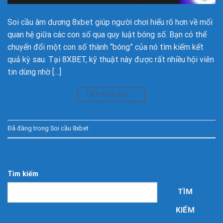
Soi cầu âm dương 8xbet giúp người chơi hiểu rõ hơn về mối
quan hệ giữa các con số qua quy luật bóng số. Bạn có thể
chuyển đổi một con số thành “bóng” của nó tìm kiếm kết
quả kỳ sau. Tại 8XBET, kỹ thuật này được rất nhiều hội viên
tin dùng nhờ […]
TIẾP TỤC ĐỌC
→
Đã đăng trong
Soi cầu 8xbet
Tìm kiếm
TÌM
KIẾM